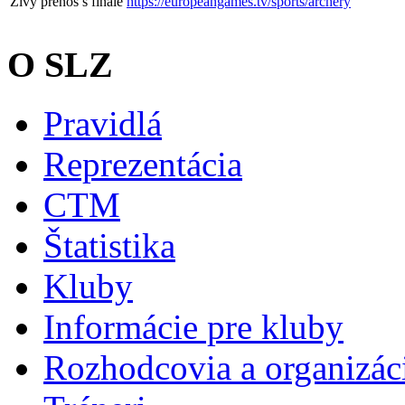
Živý prenos s finále
https://europeangames.tv/sports/archery
O SLZ
Pravidlá
Reprezentácia
CTM
Štatistika
Kluby
Informácie pre kluby
Rozhodcovia a organizáci