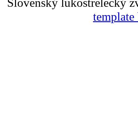
Slovenský lukostrelecký 
template