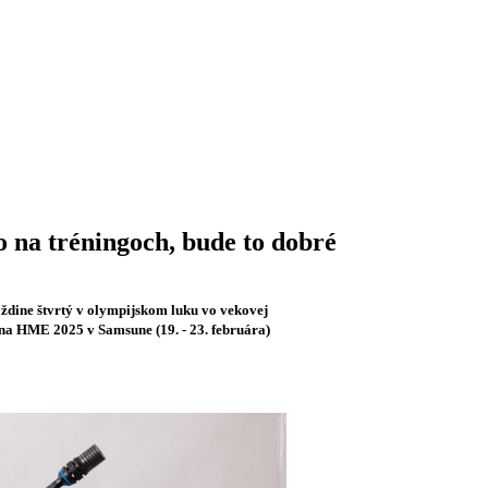
 na tréningoch, bude to dobré
dine štvrtý v olympijskom luku vo vekovej
 na HME 2025 v Samsune (19. - 23. februára)