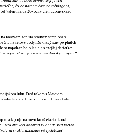
trénujeme viackrát denne, taký je cieľ.
astrieľať, čo v ostatnom čase na tréningoch,
 od Valentína už 20-ročný člen dúbravského
e na halovom kontinentálnom šampionáte
óre 5:5 na setové body. Rovnaký stav po piatich
e to napokon bolo len o presnejšej desiatke:
oduje zopár šťastných alebo smoliarskych šípov.“
ympijskom luku. Pred rokom s Matejom
vaného bude v Turecku v akcii Tomas Lelovič.
upne adaptuje na novú konšteláciu, ktorá
ť. Tieto dve veci dokážem zvládnuť, keď všetko
, škola sa snaží maximálne mi vychádzať