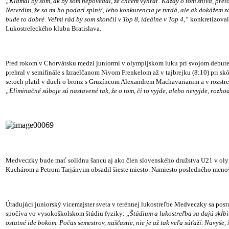
„Klamal by som, ak by som nepovedal, že chcem vyhrať. Každý o tom sníva, preto 
Netvrdím, že sa mi ho podarí splniť, lebo konkurencia je tvrdá, ale ak dokážem z
bude to dobré. Veľmi rád by som skončil v Top 8, ideálne v Top 4,“
konkretizoval
Lukostreleckého klubu Bratislava.
Pred rokom v Chorvátsku medzi juniormi v olympijskom luku pri svojom debut
prehral v semifinále s Izraelčanom Nivom Frenkelom až v tajbrejku (8:10) pri sk
setoch platil v dueli o bronz s Gruzíncom Alexandrem Machavarianim a v rozstrel
„Eliminačné súboje sú nastavené tak, že o tom, či to vyjde, alebo nevyjde, rozh
Medveczky bude mať solídnu šancu aj ako člen slovenského družstva U21 v ol
Kuchárom a Petrom Tarjányim obsadil šieste miesto. Namiesto posledného meno
Úradujúci juniorský vicemajster sveta v terénnej lukostreľbe Medveczky sa post
spočíva vo vysokoškolskom štúdiu fyziky:
„Štúdium a lukostreľba sa dajú skĺbi
ostatné ide bokom. Počas semestrov, našťastie, nie je až tak veľa súťaží. Navyše