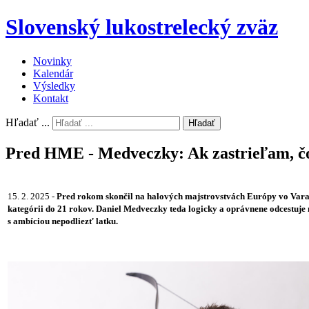
Slovenský lukostrelecký zväz
Novinky
Kalendár
Výsledky
Kontakt
Hľadať ...
Hľadať
Pred HME - Medveczky: Ak zastrieľam, čo
15. 2. 2025 -
Pred rokom skončil na halových majstrovstvách Európy vo Varaž
kategórii do 21 rokov. Daniel Medveczky teda logicky a oprávnene odcestuje
s ambíciou nepodliezť latku.