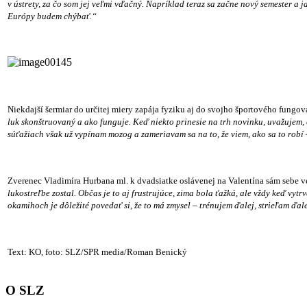
v ústrety, za čo som jej veľmi vďačný. Napríklad teraz sa začne nový semester a
Európy budem chýbať.“
Niekdajší šermiar do určitej miery zapája fyziku aj do svojho športového fungo
luk skonštruovaný a ako funguje. Keď niekto prinesie na trh novinku, uvažujem, č
súťažiach však už vypínam mozog a zameriavam sa na to, že viem, ako sa to robí 
Zverenec Vladimíra Hurbana ml. k dvadsiatke oslávenej na Valentína sám sebe v
lukostreľbe zostal. Občas je to aj frustrujúce, zima bola ťažká, ale vždy keď vytr
okamihoch je dôležité povedať si, že to má zmysel – trénujem ďalej, strieľam ďale
Text: KO, foto: SLZ/SPR media/Roman Benický
O SLZ