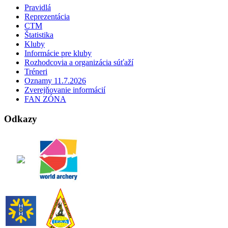
Pravidlá
Reprezentácia
CTM
Štatistika
Kluby
Informácie pre kluby
Rozhodcovia a organizácia súťaží
Tréneri
Oznamy 11.7.2026
Zverejňovanie informácií
FAN ZÓNA
Odkazy