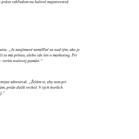
 ja práve vzhľadom na halové majstrovstvá
vania:
„Je zaujímavé zamýšľať sa nad tým, ako je
i to má prínos, alebo ide len o marketing. Pri
– verím svalovej pamäti.“
erejne adresoval:
„Želám si, aby som pri
vám, príde ďalší vrchol. V tých horších
j.“